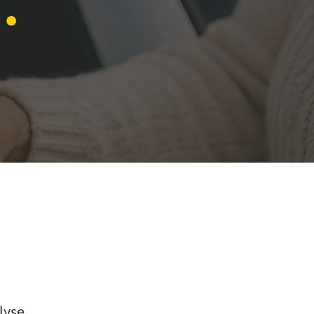
.
lyse,