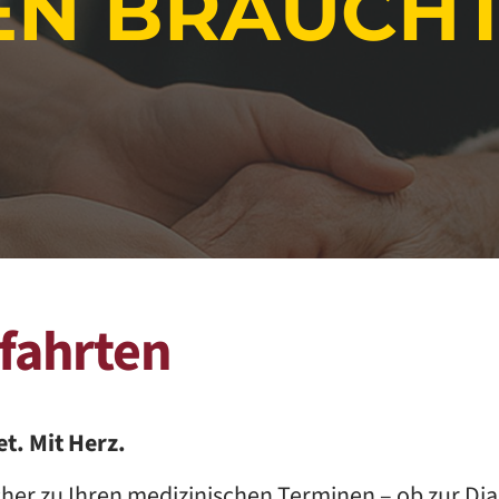
N BRAUCHT
fahrten
t. Mit Herz.
icher zu Ihren medizinischen Terminen – ob zur Dia